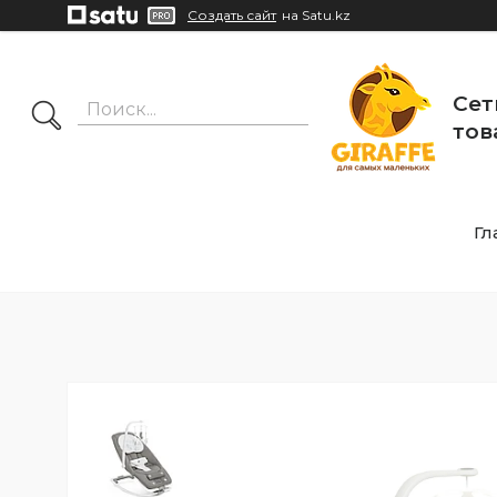
Создать сайт
на Satu.kz
Сет
тов
Гл