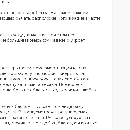
шона.
ского возраста ребенка. На самом нижнем
омощью рычага, расположенного в задней части
цом по ходу движения. При этом все
 и небольшим козырьком надежно укроет
я закрытая система амортизации как на
с легкостью едут по любой поверхности,
ли прямого движения. Новая система anti-
а между задними колесами. Все колеса
т еще больше облегчить ход коляски в любых
лочным блоком. В сложенном виде раму
 родителей предусмотрены, регулируемая
зина закрытого типа. Ручка регулируется в
а выдерживает вес до 5 кг, благодаря крышке