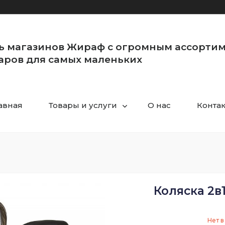
ь магазинов Жираф с огромным ассорти
аров для самых маленьких
авная
Товары и услуги
О нас
Конта
Коляска 2в
Нет в