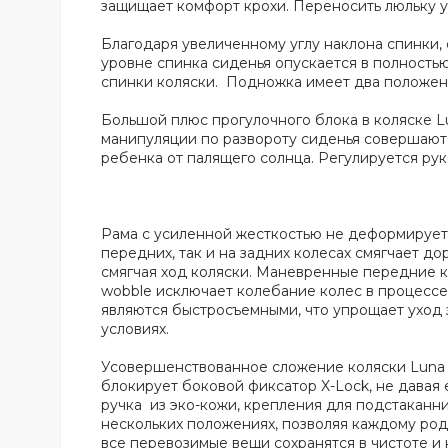
защищает комфорт крохи. Переносить люльку 
Благодаря увеличенному углу наклона спинки,
уровне спинка сиденья опускается в полность
спинки коляски. Подножка имеет два положени
Большой плюс прогулочного блока в коляске Lu
манипуляции по развороту сиденья совершают
ребенка от палящего солнца. Регулируется рук
Рама с усиленной жесткостью не деформируетс
передних, так и на задних колесах смягчает д
смягчая ход коляски. Маневренные передние к
wobble исключает колебание колес в процессе
являются быстросъемными, что упрощает уход 
условиях.
Усовершенствованное сложение коляски Luna 
блокирует боковой фиксатор X-Lock, не давая
ручка из эко-кожи, крепления для подстаканни
нескольких положениях, позволяя каждому род
все перевозимые вещи сохранятся в чистоте и 