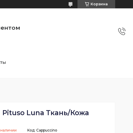
Корзина
ментом
кты
1 Pituso Luna Ткань/Кожа
 наличии
Код:
Cappuccino