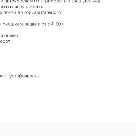
ли автокреслом 0+ (приобретаются отдельно)
чи и голову ребенка
х почти до горизонтального
 окошком, защита от УФ 50+
ля ножек
борот
ает устойчивость