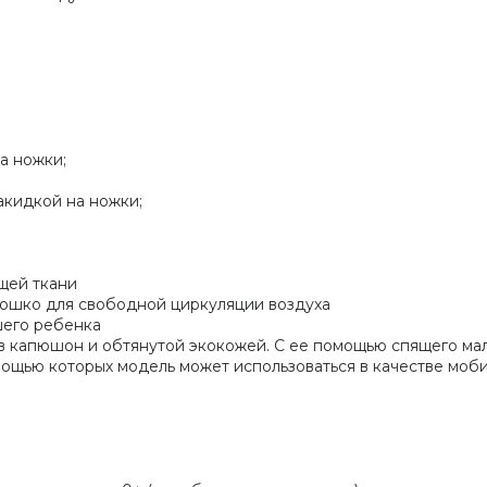
а ножки;
акидкой на ножки;
щей ткани
кошко для свободной циркуляции воздуха
шего ребенка
 в капюшон и обтянутой экокожей. С ее помощью спящего м
омощью которых модель может использоваться в качестве моб