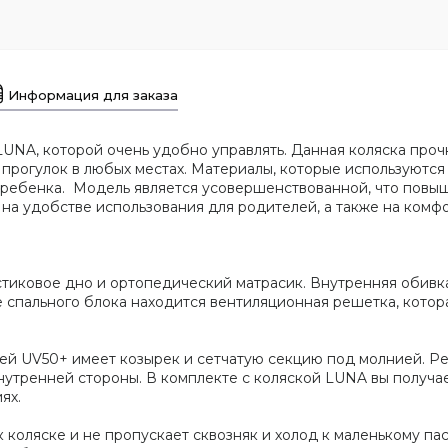
Информация для заказа
UNA, которой очень удобно управлять. Данная коляска прочн
прогулок в любых местах. Материалы, которые используются
 ребенка. Модель является усовершенствованной, что повы
а удобстве использования для родителей, а также на комфо
иковое дно и ортопедический матрасик. Внутренняя обивка 
 спального блока находится вентиляционная решетка, котор
й UV50+ имеет козырек и сетчатую секцию под молнией. Р
нутренней стороны. В комплекте с коляской LUNA вы получа
ях.
к коляске и не пропускает сквозняк и холод к маленькому п