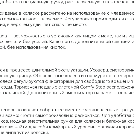
удобно за специальную ручку, расположенную в центре капю
 сиденье в коляске рассчитано на использование с младенче
ю горизонтальное положение. Регулировка производится с п
я, в верхнем удлиняет спальное место.
na — возможность его установки как лицом к маме, так и ли
ся легко и без усилий. Капюшон с дополнительной секцией
ой, без использования кнопок.
я в процессе длительной эксплуатации. Усовершенствованна
орожную тряску. Обновленные колеса из полиуретана теперь 
олеса регулируются фиксаторами для свободного вращения и
 езды. Тормозная педаль с системой Comfy Stop расположен
за коляской. Дополнительный амортизатор на раме позволяе
теперь позволяет собрать ее вместе с установленным прогу
 ей возможности самопроизвольно раскрыться. Для удобства
ков, модная вместительная сумка для коляски и багажная кор
ителю найти для себя комфортный уровень. Багажная корзин
не выпадут из коляски.