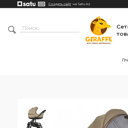
Создать сайт
на Satu.kz
Сет
тов
Гл