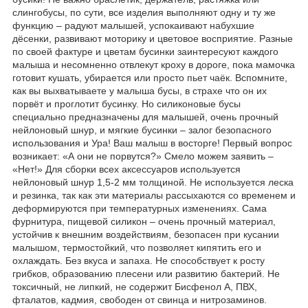
слингобусы, по сути, все изделия выполняют одну и ту же
функцию – радуют малышей, успокаивают набухшие
дёсенки, развивают моторику и цветовое восприятие
.
Разные
по своей фактуре и цветам бусинки заинтересуют каждого
малыша и несомненно отвлекут кроху в дороге, пока мамочка
готовит кушать, убирается или просто пьет чаёк. Вспомните,
как вы выхватываете у малыша бусы, в страхе что он их
порвёт и проглотит бусинку. Но силиконовые бусы
специально предназначены для малышей, очень прочный
нейлоновый шнур, и мягкие бусинки – залог безопасного
использования и Ура! Ваш малыш в восторге! Первый вопрос
возникает: «А они не порвутся?» Смело можем заявить –
«Нет!» Для сборки всех аксессуаров используется
нейлоновый шнур 1,5-2 мм толщиной. Не используется леска
и резинка, так как эти материалы рассыхаются со временем и
деформируются при температурных изменениях. Сама
фурнитура, пищевой силикон – очень прочный материал,
устойчив к внешним воздействиям, безопасен при кусании
малышом, термостойкий, что позволяет кипятить его и
охлаждать. Без вкуса и запаха. Не способствует к росту
грибков, образованию плесени или развитию бактерий. Не
токсичный, не липкий, не содержит Бисфенол А, ПВХ,
фталатов, кадмия, свободен от свинца и нитрозаминов.