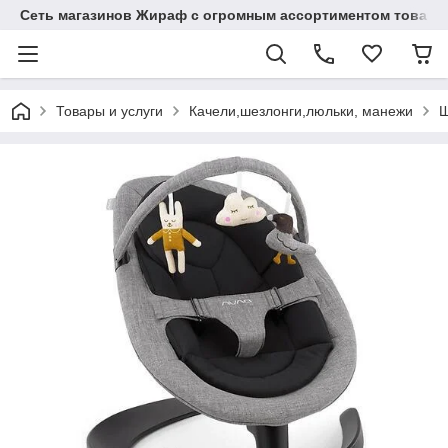
Сеть магазинов Жираф с огромным ассортиментом товаро
Товары и услуги
Качели,шезлонги,люльки, манежи
Ш