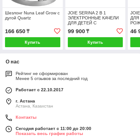
Шезлонг Nuna Leaf Grow с
JOIE SERINA 2 В 1
JOI
дугой Quartz
ЭЛЕКТРОННЫЕ КАЧЕЛИ
ДЛЯ
ДЛЯ ДЕТЕЙ С
РОЖ
РОЖДЕНИЯ
МЕС
166 650
99 900
46 
₸
₸
Купить
Купить
О нас
Рейтинг не сформирован
Менее 5 отзывов за последний год
Работает с 22.10.2017
г. Астана
Астана, Казахстан
Контакты
Сегодня работает с 11:00 до 20:00
Показать весь график работы