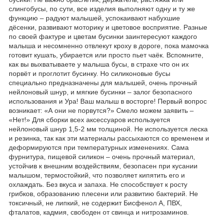
слингобусы, по сути, все изделия выполняют одну и ту же
функцию – радуют малышей, успокаивают набухшие
дёсенки, развивают моторику и цветовое восприятие
.
Разные
по своей фактуре и цветам бусинки заинтересуют каждого
малыша и несомненно отвлекут кроху в дороге, пока мамочка
готовит кушать, убирается или просто пьет чаёк. Вспомните,
как вы выхватываете у малыша бусы, в страхе что он их
порвёт и проглотит бусинку. Но силиконовые бусы
специально предназначены для малышей, очень прочный
нейлоновый шнур, и мягкие бусинки – залог безопасного
использования и Ура! Ваш малыш в восторге! Первый вопрос
возникает: «А они не порвутся?» Смело можем заявить –
«Нет!» Для сборки всех аксессуаров используется
нейлоновый шнур 1,5-2 мм толщиной. Не используется леска
и резинка, так как эти материалы рассыхаются со временем и
деформируются при температурных изменениях. Сама
фурнитура, пищевой силикон – очень прочный материал,
устойчив к внешним воздействиям, безопасен при кусании
малышом, термостойкий, что позволяет кипятить его и
охлаждать. Без вкуса и запаха. Не способствует к росту
грибков, образованию плесени или развитию бактерий. Не
токсичный, не липкий, не содержит Бисфенол А, ПВХ,
фталатов, кадмия, свободен от свинца и нитрозаминов.