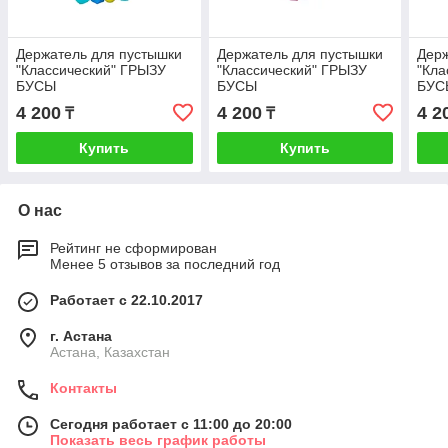
Держатель для пустышки
Держатель для пустышки
Держ
"Классический" ГРЫЗУ
"Классический" ГРЫЗУ
"Кла
БУСЫ
БУСЫ
БУС
4 200
4 200
4 2
₸
₸
Купить
Купить
О нас
Рейтинг не сформирован
Менее 5 отзывов за последний год
Работает с 22.10.2017
г. Астана
Астана, Казахстан
Контакты
Сегодня работает с 11:00 до 20:00
Показать весь график работы