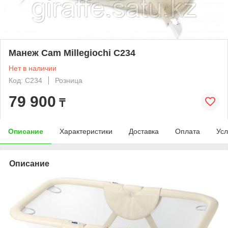
Манеж Cam Millegiochi C234
Нет в наличии
Код: C234
Розница
79 900
₸
Описание
Характеристики
Доставка
Оплата
Усл
Описание