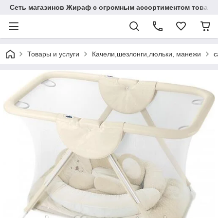
Сеть магазинов Жираф с огромным ассортиментом товаро
Товары и услуги
Качели,шезлонги,люльки, манежи
c