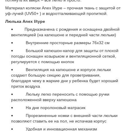
потянуть их вверх – всё легко и просто.
Материал коляски Anex l/type – прочная ткань с защитой от
уф-лучей (UV50+ ) и водоотталкивающей пропиткой.
Люлька Anex l/type
Предназначена с рождения и оснащена двойной
вентиляцией (на капюшоне и передней части люльки)
Внутренние просторные размеры 76х32 см
Большой капюшон-капор для защиты от плохой
погоды оснащен козырьком и вентиляционной сеткой,
регулируется с помощью кнопок
Вентиляция на капюшоне и корпусе люльки
создают большую секцию для проветривания,
благодаря чему в жаркие дни у ребенка будет хороший
приток воздуха
Люльку легко переносить с помощью ручки
расположенной вверху капюшона
На дне поролоновый матрасик
Прорезиненные ножки с внешней части люльки
позволяют ставить ее на пол, не испачкав корпус
Удобная и инновационная механизм