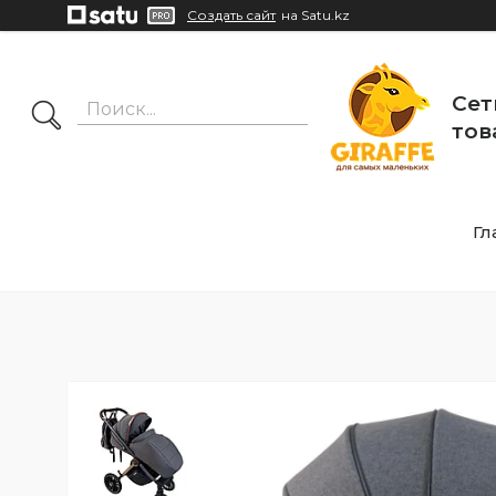
Создать сайт
на Satu.kz
Сет
тов
Гл