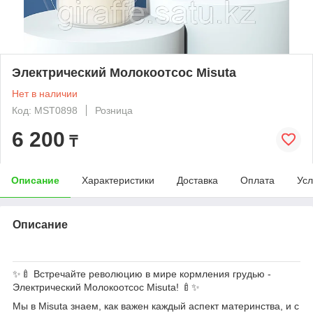
Электрический Молокоотсос Misuta
Нет в наличии
Код: MST0898
Розница
6 200
₸
Описание
Характеристики
Доставка
Оплата
Усл
Описание
✨🍼 Встречайте революцию в мире кормления грудью -
Электрический Молокоотсос Misuta! 🍼✨
Мы в Misuta знаем, как важен каждый аспект материнства, и с