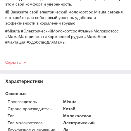
этом свой комфорт и уверенность.
🛍️ Закажите свой электрический молокоотсос Misuta сегодня
и откройте для себя новый уровень удобства и
эффективности в кормлении грудью!
#Misuta #ЭлектрическийМолокоотсос #УмныйМолокоотсос
#МамаМатеринство #КормлениеГрудью #МамаБлог
#Лактация #УдобствоДляМамы
Скрыть
Характеристики
Основные
Производитель
Misuta
Страна производитель
Китай
Тип
Молокоотсос
Тип молокоотсоса
Электрический
Двухфазное сцеживание
Да