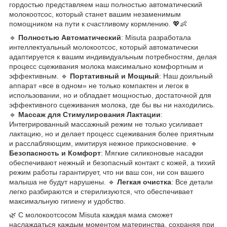
гордостью представляем наш полностью автоматический
молокоотсос, который станет вашим незаменимым
помощником на пути к счастливому кормлению. 💖👶
🔹
Полностью Автоматический
: Misuta разработала
интеллектуальный молокоотсос, который автоматически
адаптируется к вашим индивидуальным потребностям, делая
процесс сцеживания молока максимально комфортным и
эффективным. 🔹
Портативный и Мощный
: Наш доильный
аппарат «все в одном» не только компактен и легок в
использовании, но и обладает мощностью, достаточной для
эффективного сцеживания молока, где бы вы ни находились.
🔹
Массаж для Стимулирования Лактации
:
Интегрированный массажный режим не только усиливает
лактацию, но и делает процесс сцеживания более приятным
и расслабляющим, имитируя нежное прикосновение. 🔹
Безопасность и Комфорт
: Мягкие силиконовые насадки
обеспечивают нежный и безопасный контакт с кожей, а тихий
режим работы гарантирует, что ни ваш сон, ни сон вашего
малыша не будут нарушены. 🔹
Легкая очистка
: Все детали
легко разбираются и стерилизуются, что обеспечивает
максимальную гигиену и удобство.
🌿 С молокоотсосом Misuta каждая мама сможет
наслаждаться каждым моментом материнства, сохраняя при