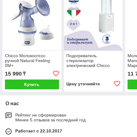
Chicco Молокоотсос
Подогреватель
Моло
ручной Natural Feeling
стерилизатор
Manu
0М+
электрический Chicco
Марк
Warmer для бутылочек и
5F/2
15 990
11 
₸
пустышек
Цену уточняйте
Купить
О нас
Рейтинг не сформирован
Менее 5 отзывов за последний год
Работает с 22.10.2017