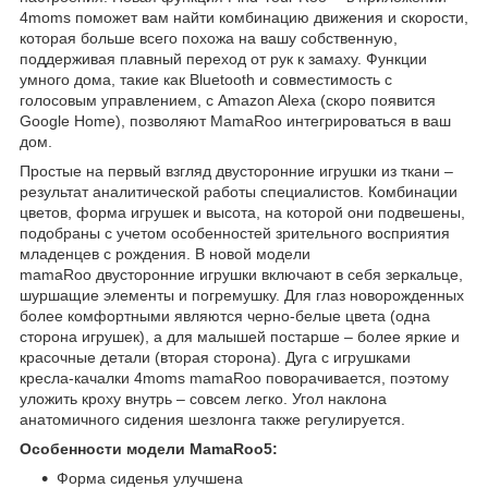
4moms поможет вам найти комбинацию движения и скорости,
которая больше всего похожа на вашу собственную,
поддерживая плавный переход от рук к замаху. Функции
умного дома, такие как Bluetooth и совместимость с
голосовым управлением, с Amazon Alexa (скоро появится
Google Home), позволяют MamaRoo интегрироваться в ваш
дом.
Простые на первый взгляд двусторонние игрушки из ткани –
результат аналитической работы специалистов. Комбинации
цветов, форма игрушек и высота, на которой они подвешены,
подобраны с учетом особенностей зрительного восприятия
младенцев с рождения. В новой модели
mamaRoo двусторонние игрушки включают в себя зеркальце,
шуршащие элементы и погремушку. Для глаз новорожденных
более комфортными являются черно-белые цвета (одна
сторона игрушек), а для малышей постарше – более яркие и
красочные детали (вторая сторона). Дуга с игрушками
кресла-качалки 4moms mamaRoo поворачивается, поэтому
уложить кроху внутрь – совсем легко. Угол наклона
анатомичного сидения шезлонга также регулируется.
Особенности модели MamaRoo5:
Форма сиденья улучшена