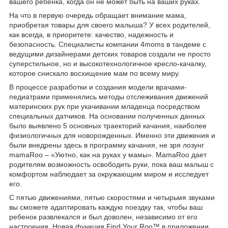
вашего ребенка, когда он не может быть на ваших руках.
На что в первую очередь обращает внимание мама,
приобретая товары для своего малыша? У всех родителей,
как всегда, в приоритете: качество, надежность и
безопасность. Специалисты компании 4moms в тандеме с
ведущими дизайнерами детских товаров создали не просто
суперстильное, но и высокотехнологичное кресло-качалку,
которое снискало восхищение мам по всему миру.
В процессе разработки и создания модели врачами-
педиатрами применялись методы отслеживания движений
материнских рук при укачивании младенца посредством
специальных датчиков. На основании полученных данных
было выявлено 5 основных траекторий качания, наиболее
физиологичных для новорожденных. Именно эти движения и
были внедрены здесь в программу качания, не зря лозунг
mamaRoo – «Уютно, как на руках у мамы». MamaRoo дает
родителям возможность освободить руки, пока ваш малыш с
комфортом наблюдает за окружающим миром и исследует
его.
С пятью движениями, пятью скоростями и четырьмя звуками
вы сможете адаптировать каждую поездку так, чтобы ваш
ребенок развлекался и был доволен, независимо от его
настроения. Новая функция Find Your Roo™ в приложении