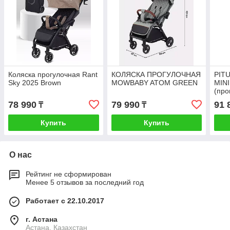
Коляска прогулочная Rant
КОЛЯСКА ПРОГУЛОЧНАЯ
PITU
Sky 2025 Brown
MOWBABY ATOM GREEN
MINI
(про
78 990
79 990
91 
₸
₸
Купить
Купить
О нас
Рейтинг не сформирован
Менее 5 отзывов за последний год
Работает с 22.10.2017
г. Астана
Астана, Казахстан