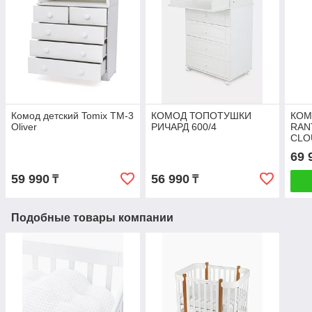
Комод детский Tomix TM-3
КОМОД ТОПОТУШКИ
КОМ
Oliver
РИЧАРД 600/4
RANT
CLO
69 
59 990
56 990
₸
₸
Подобные товары компании