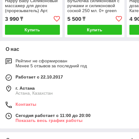
Happy Baby Силиконовый
Бутылочка силиконовая с
Happ
массажер для десен
ручками и силиконовой
доза
(прорезыватель) Арт.
соской 250 мл. 0+ green
Кате
20039 Цвета: caramel
blue
3 990
5 500
4 9
₸
₸
Купить
Купить
О нас
Рейтинг не сформирован
Менее 5 отзывов за последний год
Работает с 22.10.2017
г. Астана
Астана, Казахстан
Контакты
Сегодня работает с 11:00 до 20:00
Показать весь график работы