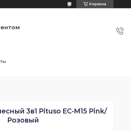
Корзина
ментом
кты
есный 3в1 Pituso EC-M15 Pink/
Розовый