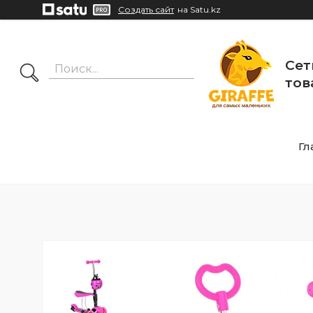
Создать сайт
на Satu.kz
Сет
тов
Гл