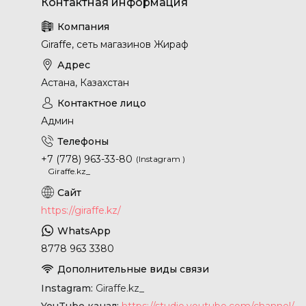
Giraffe, сеть магазинов Жираф
Астана, Казахстан
Админ
+7 (778) 963-33-80
Instagram
Giraffe.kz_
https://giraffe.kz/
8778 963 3380
Instagram
Giraffe.kz_
YouTube канал
https://studio.youtube.com/channel/UCyYkgm-sNArnyGblChDIV5w