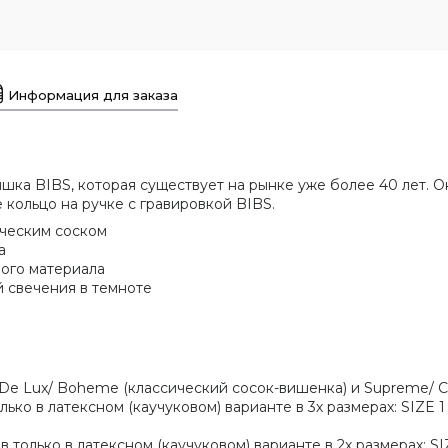
Информация для заказа
ышка BIBS, которая существует на рынке уже более 40 лет. 
кольцо на ручке с гравировкой BIBS.
ическим соском
а
вого материала
 свечения в темноте
De Lux/ Boheme (классический сосок-вишенка) и Supreme/ C
о в латексном (каучуковом) варианте в 3х размерах: SIZE 1 (0
лько в латексном (каучуковом) варианте в 2х размерах: SIZE 