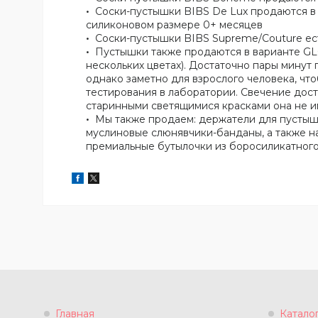
Соски-пустышки BIBS De Lux продаются в ла
силиконовом размере 0+ месяцев
Соски-пустышки BIBS Supreme/Couture есть 
Пустышки также продаются в варианте GL
нескольких цветах). Достаточно пары минут 
однако заметно для взрослого человека, чт
тестирования в лаборатории. Свечение дост
старинными светящимися красками она не и
Мы также продаем: держатели для пустышек
муслиновые слюнявчики-банданы, а также на
премиальные бутылочки из боросиликатного 
Главная
Катало