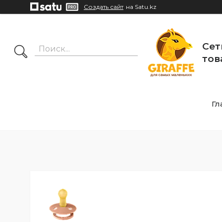
Создать сайт
на Satu.kz
Сет
тов
Гл