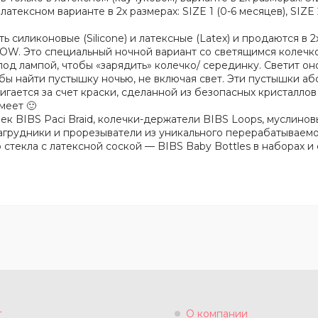
тексном варианте в 2х размерах: SIZE 1 (0-6 месяцев), SIZE 
силиконовые (Silicone) и латексные (Latex) и продаются в 2
OW. Это специальный ночной вариант со светящимся колечко
под лампой, чтобы «зарядить» колечко/ серединку. Светит он
обы найти пустышку ночью, не включая свет. Эти пустышки а
игается за счет краски, сделанной из безопасных кристалло
меет 🙂
 BIBS Paci Braid, колечки-держатели BIBS Loops, муслиновы
грудники и прорезыватели из уникального перерабатываемог
стекла с латексной соской — BIBS Baby Bottles в наборах и
г
О компании