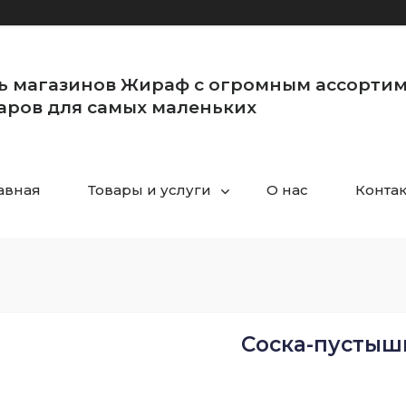
ь магазинов Жираф с огромным ассорти
аров для самых маленьких
авная
Товары и услуги
О нас
Конта
Cоска-пустышк