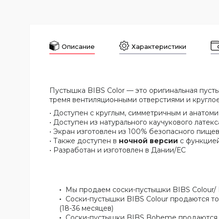
Описание
Характеристики
Пустышка BIBS Color — это оригинальная пуст
тремя вентиляционными отверстиями и круглое 
• Доступен с круглым, симметричным и анатом
• Доступен из натурального каучукового латекс
• Экран изготовлен из 100% безопасного пище
• Также доступен в
ночной версии
с функцией
• Разработан и изготовлен в Дании/ЕС
Мы продаем соски-пустышки BIBS Colour/ 
Соски-пустышки BIBS Colour продаются тольк
(18-36 месяцев)
Соски-пустышки BIBS Boheme продаются в то