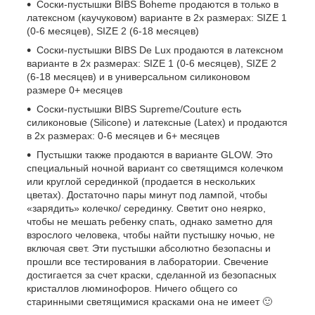
Соски-пустышки BIBS Boheme продаются в только в
латексном (каучуковом) варианте в 2х размерах: SIZE 1
(0-6 месяцев), SIZE 2 (6-18 месяцев)
Соски-пустышки BIBS De Lux продаются в латексном
варианте в 2х размерах: SIZE 1 (0-6 месяцев), SIZE 2
(6-18 месяцев) и в универсальном силиконовом
размере 0+ месяцев
Соски-пустышки BIBS Supreme/Couture есть
силиконовые (Silicone) и латексные (Latex) и продаются
в 2х размерах: 0-6 месяцев и 6+ месяцев
Пустышки также продаются в варианте GLOW. Это
специальный ночной вариант со светящимся колечком
или круглой серединкой (продается в нескольких
цветах). Достаточно пары минут под лампой, чтобы
«зарядить» колечко/ серединку. Светит оно неярко,
чтобы не мешать ребенку спать, однако заметно для
взрослого человека, чтобы найти пустышку ночью, не
включая свет. Эти пустышки абсолютно безопасны и
прошли все тестирования в лаборатории. Свечение
достигается за счет краски, сделанной из безопасных
кристаллов люминофоров. Ничего общего со
старинными светящимися красками она не имеет 🙂