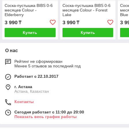
Cоска-пустышка BIBS 0-6
Cоска-пустышка BIBS 0-6
Cоск
месяцев Colour -
месяцев Colour - Forest
меся
Elderberry
Lake
Blue
3 990
3 990
3 9
₸
₸
Купить
Купить
О нас
Рейтинг не сформирован
Менее 5 отзывов за последний год
Работает с 22.10.2017
г. Астана
Астана, Казахстан
Контакты
Сегодня работает с 11:00 до 20:00
Показать весь график работы