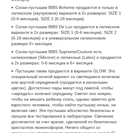
Соски-пустышки BIBS Boheme продаются в только в
латексном (каучуковом) варианте в 2х размерах: SIZE 1
(0-6 месяцев), SIZE 2 (6-18 месяцев)
Соски-пустышки BIBS De Lux продаются в латексном
варианте в 2х размерах: SIZE 1 (0-6 месяцев), SIZE 2
(6-18 месяцев) и в универсальном силиконовом
размере 0+ месяцев
Соски-пустышки BIBS Supreme/Couture есть
силиконовые (Silicone) и латексные (Latex) и продаются
в 2х размерах: 0-6 месяцев и 6+ месяцев
Пустышки также продаются в варианте GLOW. Это
специальный ночной вариант со светящимся колечком
или круглой серединкой (продается в нескольких
цветах). Достаточно пары минут под лампой, чтобы
«зарядить» колечко/ серединку. Светит оно неярко,
чтобы не мешать ребенку спать, однако заметно для
взрослого человека, чтобы найти пустышку ночью, не
включая свет. Эти пустышки абсолютно безопасны и
прошли все тестирования в лаборатории. Свечение
достигается за счет краски, сделанной из безопасных
кристаллов люминофоров. Ничего общего со
старинными светящимися красками она не имеет 🙂