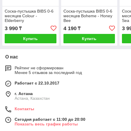
Cоска-пустышка BIBS 0-6
Cоска-пустышка BIBS 0-6
Cоск
месяцев Colour -
месяцев Boheme - Honey
меся
Elderberry
Bee
Sea
3 990
4 190
3 9
₸
₸
Купить
Купить
О нас
Рейтинг не сформирован
Менее 5 отзывов за последний год
Работает с 22.10.2017
г. Астана
Астана, Казахстан
Контакты
Сегодня работает с 11:00 до 20:00
Показать весь график работы