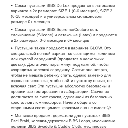
Соски-пустышки BIBS De Lux продаются в латексном
варианте в 2х размерах: SIZE 1 (0-6 месяцев), SIZE 2
(6-18 месяцев) и в универсальном силиконовом
размере 0+ месяцев
Соски-пустышки BIBS Supreme/Couture есть
силиконовые (Silicone) и латексные (Latex) и продаются
в 2х размерах: 0-6 месяцев и 6+ месяцев
Пустышки также продаются в варианте GLOW. Это
специальный ночной вариант со светящимся колечком
или круглой серединкой (продается в нескольких
цветах). Достаточно пары минут под лампой, чтобы
«зарядить» колечко/ серединку. Светит оно неярко,
чтобы не мешать ребенку спать, однако заметно для
взрослого человека, чтобы найти пустышку ночью, не
включая свет. Эти пустышки абсолютно безопасны и
прошли все тестирования в лаборатории. Свечение
достигается за счет краски, сделанной из безопасных
кристаллов люминофоров. Ничего общего со
старинными светящимися красками она не имеет 🙂
Мы также продаем: держатели для пустышек BIBS
Paci Braid, колечки-держатели BIBS Loops, муслиновые
пеленки BIBS Swaddle & Cuddle Cloth, муслиновые