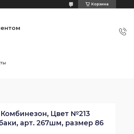
Корзина
ментом
кты
 Комбинезон, Цвет №213
аки, арт. 267шм, размер 86