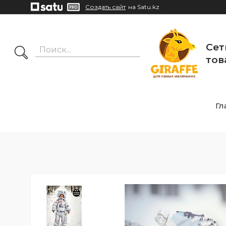
Создать сайт
на Satu.kz
Сет
тов
Гл