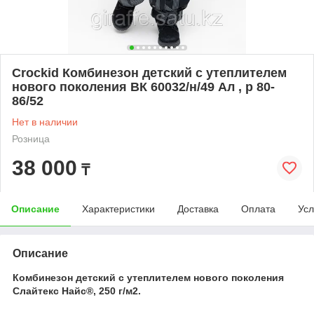
Crockid Комбинезон детский с утеплителем
нового поколения ВК 60032/н/49 Ал , р 80-
86/52
Нет в наличии
Розница
38 000
₸
Описание
Характеристики
Доставка
Оплата
Усл
Описание
Комбинезон детский с утеплителем нового поколения
Слайтекс Найс®, 250 г/м2.