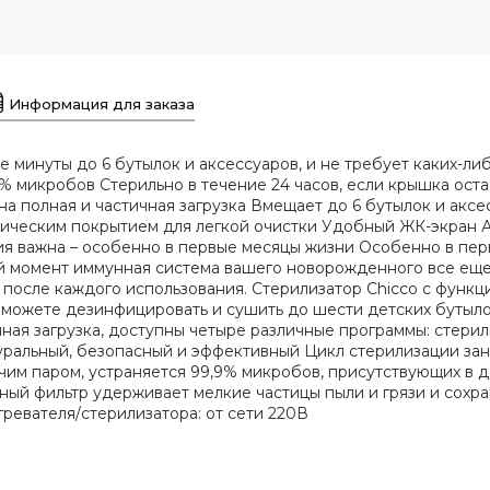
Информация для заказа
е минуты до 6 бутылок и аксессуаров, и не требует каких-ли
9% микробов Стерильно в течение 24 часов, если крышка ос
 полная и частичная загрузка Вмещает до 6 бутылок и аксе
мическим покрытием для легкой очистки Удобный ЖК-экран 
я важна – особенно в первые месяцы жизни Особенно в пе
й момент иммунная система вашего новорожденного все еще
после каждого использования. Стерилизатор Chicco с функци
 можете дезинфицировать и сушить до шести детских бутыло
чная загрузка, доступны четыре различные программы: стерил
туральный, безопасный и эффективный Цикл стерилизации зан
ячим паром, устраняется 99,9% микробов, присутствующих в 
ый фильтр удерживает мелкие частицы пыли и грязи и сохран
ревателя/стерилизатора: от сети 220В