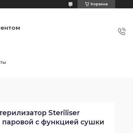
Корзина
ментом
кты
терилизатор Steriliser
 паровой с функцией сушки