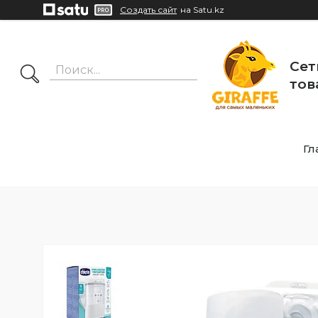
Создать сайт
на Satu.kz
Сет
тов
Гл