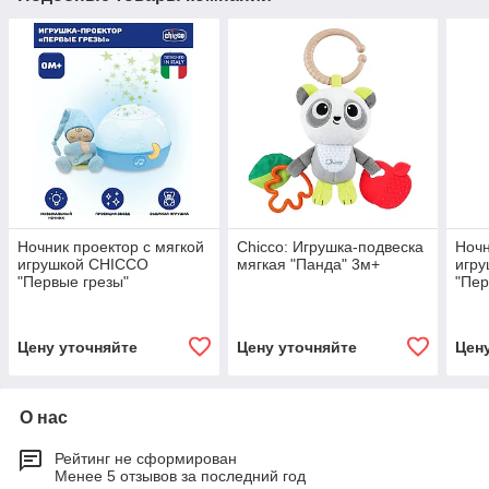
Ночник проектор с мягкой
Chicco: Игрушка-подвеска
Ночн
игрушкой CHICCO
мягкая "Панда" 3м+
игр
"Первые грезы"
"Пер
Цену уточняйте
Цену уточняйте
Цен
О нас
Рейтинг не сформирован
Менее 5 отзывов за последний год