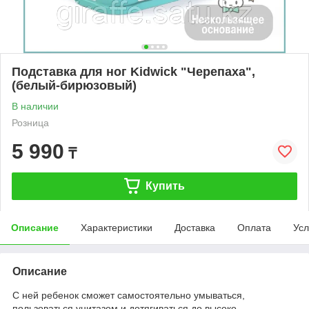
Подставка для ног Kidwick "Черепаха",
(белый-бирюзовый)
В наличии
Розница
5 990
₸
Купить
Описание
Характеристики
Доставка
Оплата
Усл
Описание
С ней ребенок сможет самостоятельно умываться,
пользоваться унитазом и дотягиваться до высоко