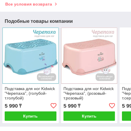
Все условия возврата
Подобные товары компании
Подставка для ног Kidwick
Подставка для ног Kidwick
Подс
"Черепаха", (голубой-
"Черепаха", (розовый-
"Чер
т.голубой)
т.розовый)
т.се
5 990
5 990
5 9
₸
₸
Купить
Купить