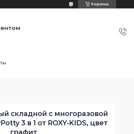
Корзина
ментом
кты
й складной с многоразовой
otty 3 в 1 от ROXY-KIDS, цвет
графит