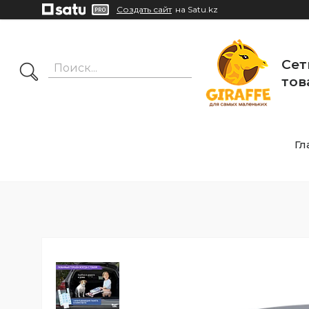
Создать сайт
на Satu.kz
Сет
тов
Гл