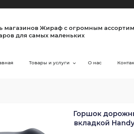
ь магазинов Жираф с огромным ассорти
аров для самых маленьких
авная
Товары и услуги
О нас
Конта
Горшок дорожны
вкладкой HandyP