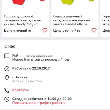
Горшок дорожный
Горшок дорожный
Гор
складной и насадка на
складной и насадка на
скла
унитаз HandyPotty от
унитаз HandyPotty от
вкла
ROXY-KIDS с тремя
ROXY-KIDS с тремя
от R
Цену уточняйте
Цену уточняйте
Цен
пакетами, цвет
пакетами, цвет лайм
беж
коралловый
О нас
Рейтинг не сформирован
Менее 5 отзывов за последний год
Работает с 22.10.2017
г. Астана
Астана, Казахстан
Контакты
Сегодня работает с 11:00 до 20:00
Показать весь график работы