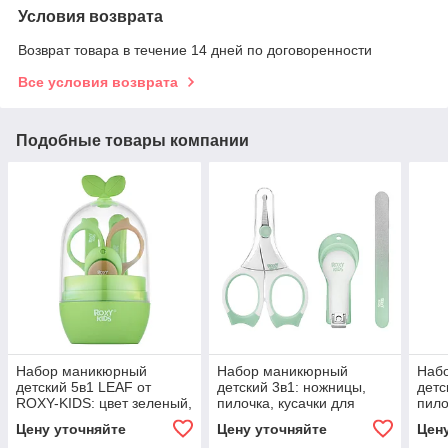
Условия возврата
Возврат товара в течение 14 дней по договоренности
Все условия возврата
Подобные товары компании
Набор маникюрный
Набор маникюрный
Наб
детский 5в1 LEAF от
детский 3в1: ножницы,
детс
ROXY-KIDS: цвет зеленый,
пилочка, кусачки для
пило
коричневый
малыша ROXY-KIDS, цвет
мал
Цену уточняйте
Цену уточняйте
Цен
зеленый
роз