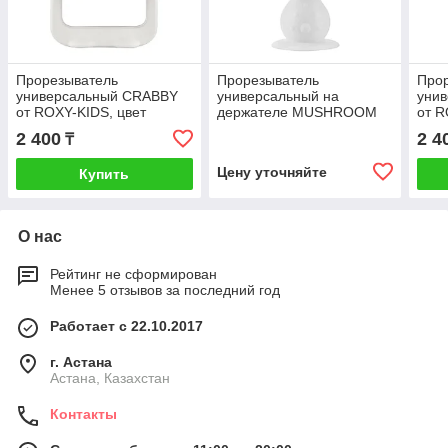
Прорезыватель
Прорезыватель
Про
универсальный CRABBY
универсальный на
уни
от ROXY-KIDS, цвет
держателе MUSHROOM
от R
розовый
от ROXY-KIDS, цвет
бир
2 400
2 4
₸
мятный
Цену уточняйте
Купить
О нас
Рейтинг не сформирован
Менее 5 отзывов за последний год
Работает с 22.10.2017
г. Астана
Астана, Казахстан
Контакты