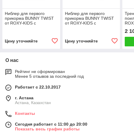
Ниблер для первого
Ниблер для первого
Трен
прикорма BUNNY TWIST
прикорма BUNNY TWIST
поил
от ROXY-KIDS с
от ROXY-KIDS с
ROXY
поворотным механизмом,
поворотным механизмом,
лав
2 1
цвет голубой
цвет розовый
Цену уточняйте
Цену уточняйте
О нас
Рейтинг не сформирован
Менее 5 отзывов за последний год
Работает с 22.10.2017
г. Астана
Астана, Казахстан
Контакты
Сегодня работает с 11:00 до 20:00
Показать весь график работы