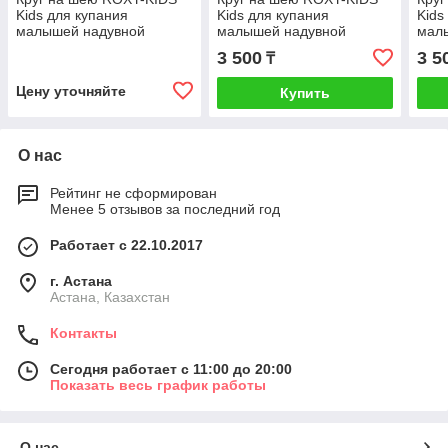
Kids для купания
Kids для купания
Kids
малышей надувной
малышей надувной
мал
Flipper Ангел
Flipper Балерина
Flip
3 500
3 5
₸
Цену уточняйте
Купить
О нас
Рейтинг не сформирован
Менее 5 отзывов за последний год
Работает с 22.10.2017
г. Астана
Астана, Казахстан
Контакты
Сегодня работает с 11:00 до 20:00
Показать весь график работы
О нас