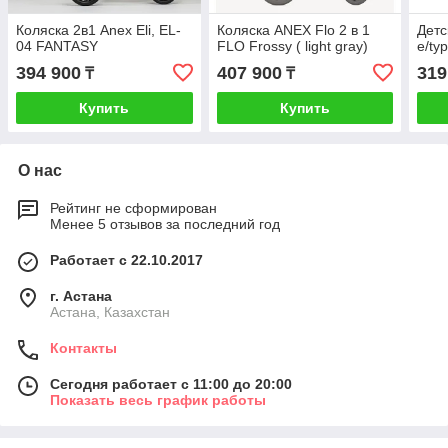
Коляска 2в1 Anex Eli, EL-
Коляска ANEX Flo 2 в 1
Детс
04 FANTASY
FLO Frossy ( light gray)
e/ty
394 900
407 900
319
₸
₸
Купить
Купить
О нас
Рейтинг не сформирован
Менее 5 отзывов за последний год
Работает с 22.10.2017
г. Астана
Астана, Казахстан
Контакты
Сегодня работает с 11:00 до 20:00
Показать весь график работы