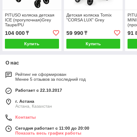
PITUSO коляска детская
Детская коляска Tomix
PITU
ICE (прогулочная)Grey
"CORSA LUX" Grey
MINI
Taupe/PU
(про
104 000
59 990
91 
₸
₸
Купить
Купить
О нас
Рейтинг не сформирован
Менее 5 отзывов за последний год
Работает с 22.10.2017
г. Астана
Астана, Казахстан
Контакты
Сегодня работает с 11:00 до 20:00
Показать весь график работы