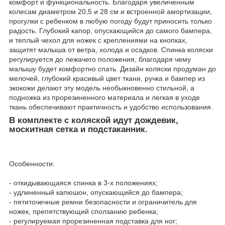
комфорт и функциональность. Благодаря увеличенным
колесам диаметром 20,5 и 28 см и встроенной амортизации,
прогулки с ребенком в любую погоду будут приносить только
радость. Глубокий капор, опускающийся до самого бампера,
и теплый чехол для ножек с креплениями на кнопках,
защитят малыша от ветра, холода и осадков. Спинка коляски
регулируется до лежачего положения, благодаря чему
малышу будет комфортно спать. Дизайн коляски продуман до
мелочей, глубокий красивый цвет ткани, ручка и бампер из
экокожи делают эту модель необыкновенно стильной, а
подножка из прорезиненного материала и легкая в уходе
ткань обеспечивают практичность и удобство использования.
В комплекте с коляской идут дождевик,
москитная сетка и подстаканник.
Особенности:
- откидывающаяся спинка в 3-х положениях;
- удлиненный капюшон, опускающийся до бампера;
- пятиточечные ремни безопасности и ограничитель для
ножек, препятствующий сползанию ребенка;
- регулируемая прорезиненная подставка для ног;