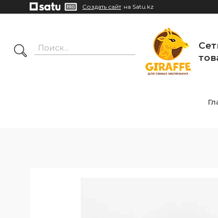
Создать сайт
на Satu.kz
Сет
тов
Гл