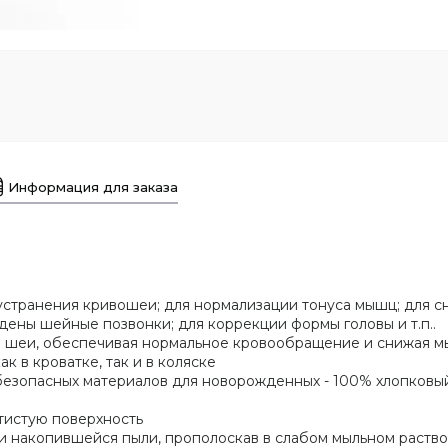
Информация для заказа
устранения кривошеи; для нормализации тонуса мышц; для с
ены шейные позвонки; для коррекции формы головы и т.п..
 шеи, обеспечивая нормальное кровообращение и снижая 
к в кроватке, так и в коляске
безопасных материалов для новорожденных - 100% хлопковый
тистую поверхность
 и накопившейся пыли, прополоскав в слабом мыльном раств