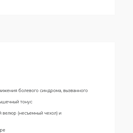
нижения болевого синдрома, вызванного
мышечный тонус
 велюр (несъемный чехол) и
оре