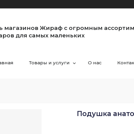
ь магазинов Жираф с огромным ассорти
аров для самых маленьких
авная
Товары и услуги
О нас
Конта
Подушка анато