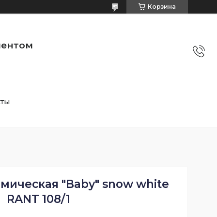
Корзина
ментом
кты
мическая "Baby" snow white
RANT 108/1