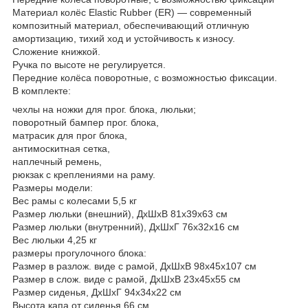
Материал колёс Elastic Rubber (ER) — современный
композитный материал, обеспечивающий отличную
амортизацию, тихий ход и устойчивость к износу.
Сложение книжкой.
Ручка по высоте не регулируется.
Передние колёса поворотные, с возможностью фиксации.
В комплекте:
чехлы на ножки для прог. блока, люльки;
поворотный бампер прог. блока,
матрасик для прог блока,
антимоскитная сетка,
наплечный ремень,
рюкзак с креплениями на раму.
Размеры модели:
Вес рамы с колесами 5,5 кг
Размер люльки (внешний), ДхШхВ 81х39х63 см
Размер люльки (внутренний), ДхШхГ 76х32х16 см
Вес люльки 4,25 кг
размеры прогулочного блока:
Размер в разлож. виде с рамой, ДхШхВ 98х45х107 см
Размер в слож. виде с рамой, ДхШхВ 23х45х55 см
Размер сиденья, ДхШхГ 94х34х22 см
Высота капа от сиденья 66 см