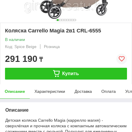
Коляска Carrello Magia 2в1 CRL-6555
В наличии
Код: Spice Beige
Розница
291 190
₸
Купить
Описание
Характеристики
Доставка
Оплата
Усл
Описание
Детская коляска Carrello Magia (каррелло магия) -
сверхлёгкая и прочная коляска с компактным автоматическим
сложением вместе с люлькой. Подходит для ежедневных