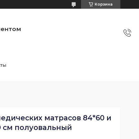
Корзина
ментом
кты
едических матрасов 84*60 и
0 см полуовальный