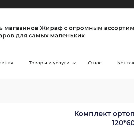
ь магазинов Жираф с огромным ассорти
аров для самых маленьких
авная
Товары и услуги
О нас
Конта
Комплект ортоп
120*6