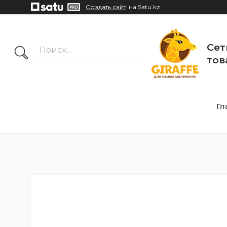
Создать сайт
на Satu.kz
Сет
тов
Гл