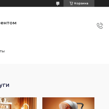
Корзина
ментом
кты
уги