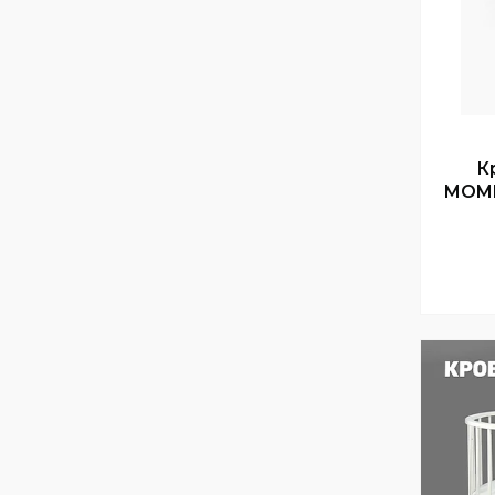
К
MOMM