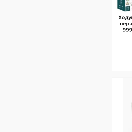
Ходу
перв
999