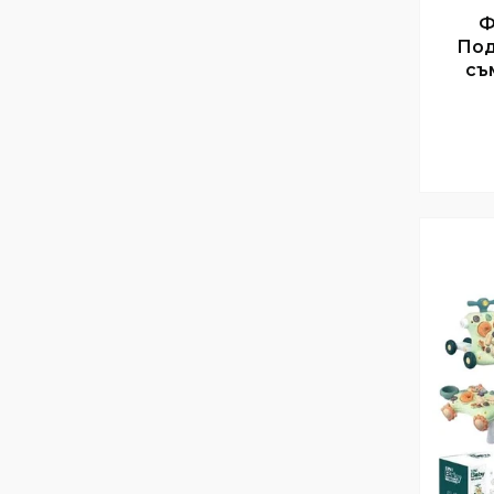
Ф
Под
съ