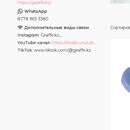
https://giraffe.kz/
8778 963 3380
Instagram
Giraffe.kz_
YouTube канал
https://studio.youtube.com/channel/UCyYkgm-sNArnyGblChDIV5w
TikTok
www.tiktok.com/@giraffe.kz