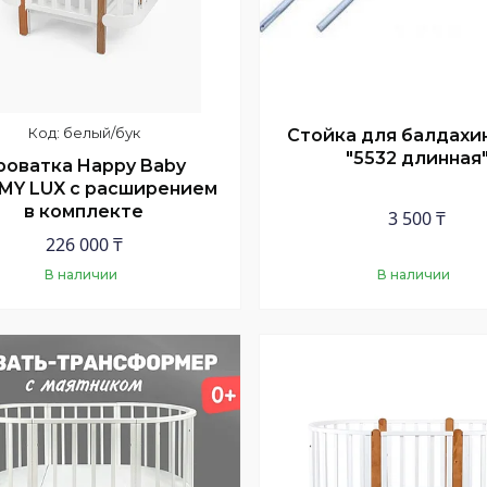
белый/бук
Стойка для балдахи
"5532 длинная
роватка Happy Baby
Y LUX с расширением
в комплекте
3 500 ₸
226 000 ₸
В наличии
В наличии
Купить
Купить