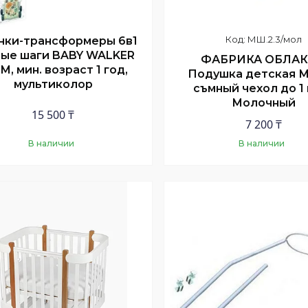
МШ.2.3/мол
нки-трансформеры 6в1
ые шаги BABY WALKER
ФАБРИКА ОБЛА
M, мин. возраст 1 год,
Подушка детская 
мультиколор
съмный чехол до 1
Молочный
15 500 ₸
7 200 ₸
В наличии
В наличии
Купить
Купить