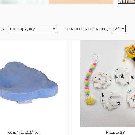
МШ.2.3/гол
D128