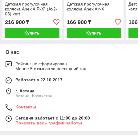
Детская прогулочная
Детская прогулочная
Детс
коляска Anex AIR-X² (Ax2-
коляска Anex Air-X
коля
03) vert
216 900
166 900
166
₸
₸
Купить
Купить
О нас
Рейтинг не сформирован
Менее 5 отзывов за последний год
Работает с 22.10.2017
г. Астана
Астана, Казахстан
Контакты
Сегодня работает с 11:00 до 20:00
Показать весь график работы