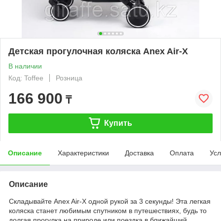
Детская прогулочная коляска Anex Air-X
В наличии
Код: Toffee
Розница
166 900
₸
Купить
Описание
Характеристики
Доставка
Оплата
Усл
Описание
Складывайте Anex Air-X одной рукой за 3 секунды! Эта легкая
коляска станет любимым спутником в путешествиях, будь то
долгая прогулка на природе или поездка в ближайший