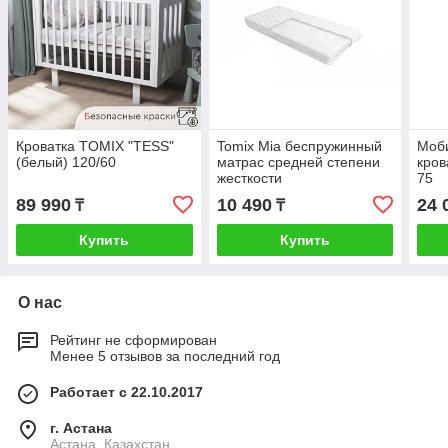
Кроватка TOMIX "TESS"
Tomix Mia беспружинный
Моби
(белый) 120/60
матрас средней степени
кров
жесткости
75
89 990
10 490
24 
₸
₸
Купить
Купить
О нас
Рейтинг не сформирован
Менее 5 отзывов за последний год
Работает с 22.10.2017
г. Астана
Астана, Казахстан