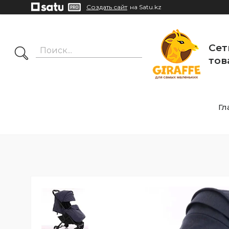
Создать сайт
на Satu.kz
Сет
тов
Гл