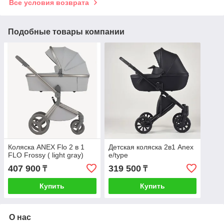
Все условия возврата
Подобные товары компании
Коляска ANEX Flo 2 в 1
Детская коляска 2в1 Anex
FLO Frossy ( light gray)
e/type
407 900
319 500
₸
₸
Купить
Купить
О нас