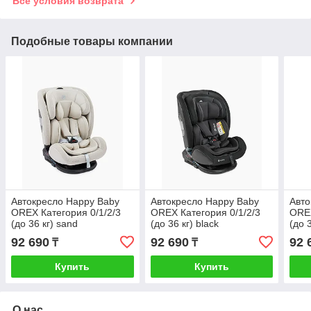
Все условия возврата
Подобные товары компании
Автокресло Happy Baby
Автокресло Happy Baby
Авто
OREX Категория 0/1/2/3
OREX Категория 0/1/2/3
OREX
(до 36 кг) sand
(до 36 кг) black
(до 
92 690
92 690
92 
₸
₸
Купить
Купить
О нас